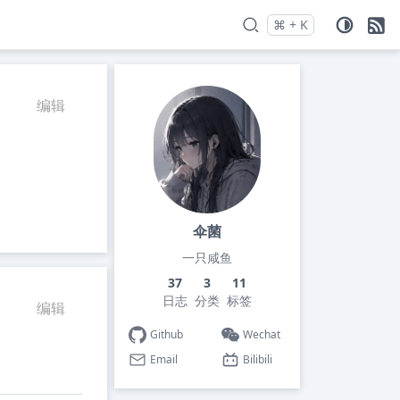
⌘
+
K
Press
and
to search
编辑
伞菌
一只咸鱼
37
3
11
日志
分类
标签
编辑
Github
Wechat
Email
Bilibili