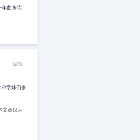
一年曲折坎
编辑
学弟学妹们参
本文章仅为