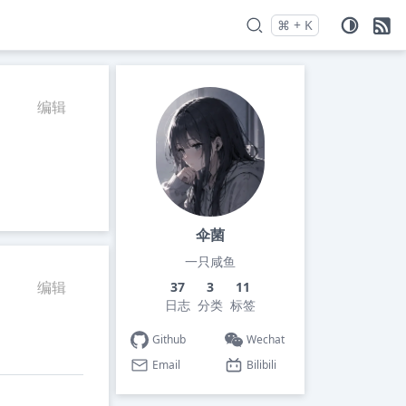
⌘
+
K
Press
and
to search
编辑
伞菌
一只咸鱼
编辑
37
3
11
日志
分类
标签
Github
Wechat
Email
Bilibili