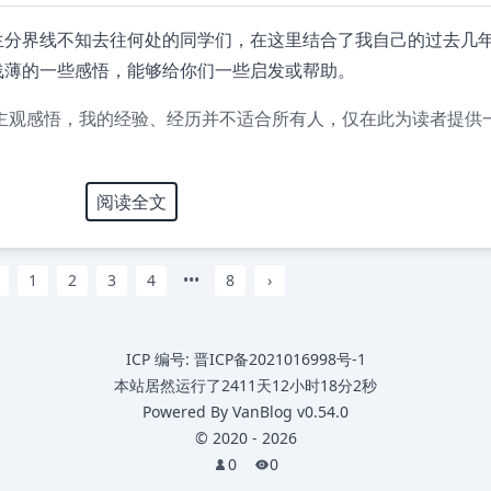
生分界线不知去往何处的同学们，在这里结合了我自己的过去几
浅薄的一些感悟，能够给你们一些启发或帮助。
主观感悟，我的经验、经历并不适合所有人，仅在此为读者提供
阅读全文
1
2
3
4
•••
8
›
ICP 编号:
晋ICP备2021016998号-1
本站居然运行了
2411天12小时18分2秒
Powered By
VanBlog
v0.54.0
©
2020
-
2026
0
0