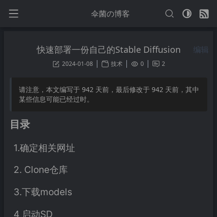
伞菌の博客
快速部署一份自己的Stable Diffusion
编辑
2024-01-08
技术
0
2
请注意，本文编写于
942
天前，最后修改于
942
天前，其中
某些信息可能已经过时。
目录
1.确定相关网址
2. Clone仓库
3.下载models
4 启动SD