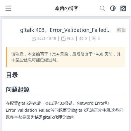
伞菌の博客
gitalk 403、Error_Validation_Failed以及Network Error问题解决
编辑
2021-10-19
技术
0
0
请注意，本文编写于
1754
天前，最后修改于
1430
天前，其
中某些信息可能已经过时。
目录
问题起源
在配置gitalk评论后，会出现403报错、Netword Error和
Error_Validation_Failed等问题而导致gitalk无法正常使用,这些问
题多半都是因为
缺乏gitalk代理
导致的