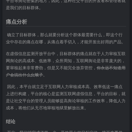
平台等舆论密集的地方，因此，这种社交平台的开发者和管理者就
是我们的目标群体。
痛点分析
​ 确立了目标群体，那么就要分析这个群体最需要什么，即这个行
业中存在的痛点在哪，从痛点着手切入，才能开发出好用的产品。
在虚假信息监测开放平台中，目标群体的痛点就在于人力审核互联
网舆论的高成本、低效率，众所周知，互联网舆论是非常庞大的，
要审核起来非常费劲，但是又不能完全放弃管控，
你永远不知道用
户会搞出什么幺蛾子
。
​ 因此，本平台就立足于互联网人力审核成本高、效率低这一痛点
上进行构建，平台的核心是监测互联网虚假信息，平台的目标，就
是让社交平台的管理人员能够提高舆论审核的工作效率，降低人力
成本，将他们从无尽地审核地狱里解放出来。
结论