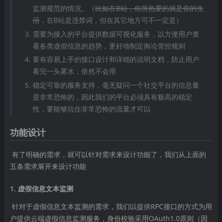
监测规范的情况。（
比如在B站，你所热爱的就是你的生
活
，在B站是违禁词，但在其它地方可不一定是）
需要为接入的平台提供数据可视化服务，以方便用户查
看各类虚假信息的趋势，更好地制定舆论管控规则
要有容易上手的接口设计和详细的说明文档，防止用户
看完一头雾水，依然不会用
稳定可靠的服务支持，毫无疑问一个社交平台的信息量
是非常恐怖的，因此我们的平台必须具有极高的稳定
性，要能够抗住非常恐怖的流量才可以
功能设计
​ 有了明确的需求，就可以针对需求来设计功能了，我们从上面的
五条需求展开来设计功能
1. 虚假信息文本监测
​ 针对于虚假信息文本监测的需求，我们以提供RPC接口的方式为用
户提供云端虚假信息监测服务，身份校验采用OAuth1.0原则（因