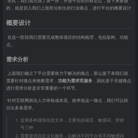
​ 至此，我们就完成了第一步，开放平台的目标定位，接下来要做
的，就是切入我们上面所分析出的行业痛点，进行平台的概要设计
概要设计
​ 在这一阶段我们需要完成整体项目的结构梳理，包括架构、功能
点。
需求分析
​ 上面我们确立了平台需要致力于解决的痛点，那么接下来我们就
需要针对痛点来推断需求，
功能为需求而服务
，因此基于关键痛点
进行需求分析是非常重要的一个环节。
​ 针对互联网舆论人力审核成本高、效率低这一痛点，我们可以拆
分出多条需求。
监测多种虚假信息文本，主要包括谣言、敏感词、营销
号三种
需要提供自定义化服务，以解决不同平台有不同敏感词