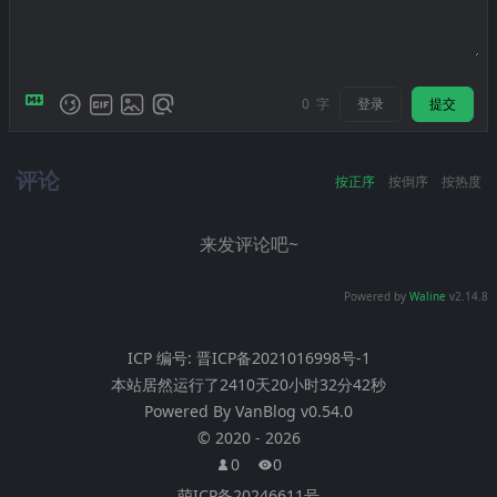
登录
提交
0
字
评论
按正序
按倒序
按热度
来发评论吧~
Powered by
Waline
v2.14.8
ICP 编号:
晋ICP备2021016998号-1
本站居然运行了
2410天20小时32分42秒
Powered By
VanBlog
v0.54.0
©
2020
-
2026
0
0
萌ICP备20246611号