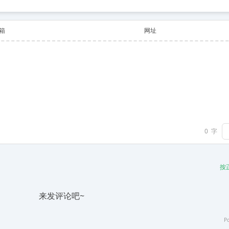
箱
网址
0
字
按
来发评论吧~
P