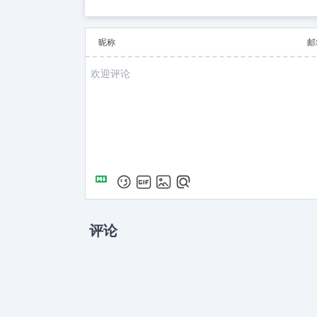
昵称
邮
评论