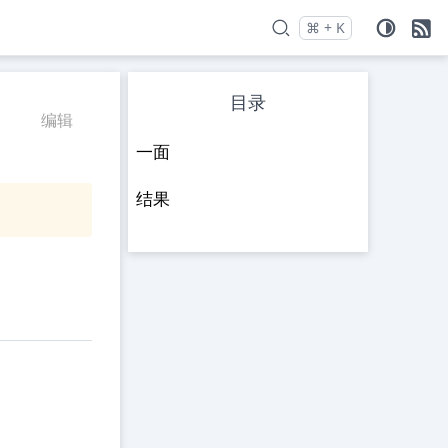
⌘
+
K
Press
and
to search
目录
编辑
一面
结果