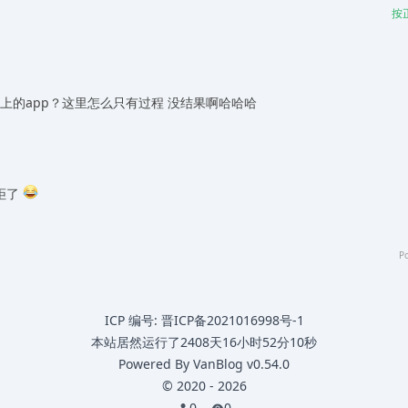
按
ios上的app？这里怎么只有过程 没结果啊哈哈哈
我拒了
P
ICP 编号:
晋ICP备2021016998号-1
本站居然运行了
2408天16小时52分11秒
Powered By
VanBlog
v0.54.0
©
2020
-
2026
0
0