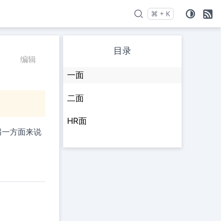
⌘
+
K
Press
and
to search
目录
编辑
一面
二面
HR面
另一方面来说