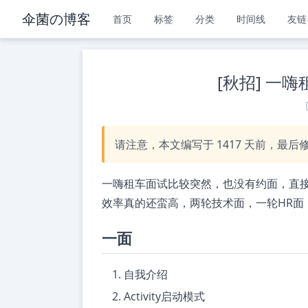
伞菌の博客
首页
标签
分类
时间线
友链
[秋招] 一
请注意，本文编写于
1417
天前，最后
一嗨租车面试比较突然，也没有约面，直
效率真的还蛮高，两轮技术面，一轮HR面，
一面
自我介绍
Activity启动模式