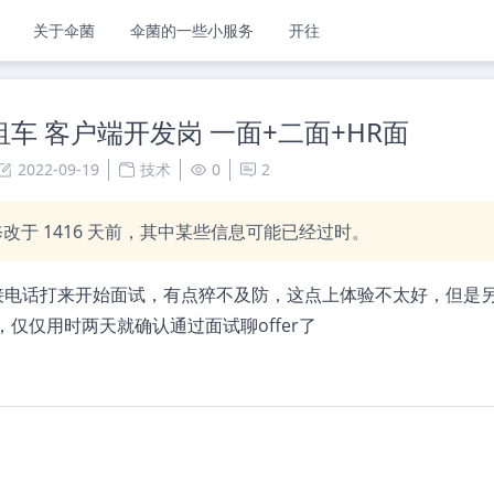
关于伞菌
伞菌的一些小服务
开往
嗨租车 客户端开发岗 一面+二面+HR面
2022-09-19
技术
0
2
修改于
1416
天前，其中某些信息可能已经过时。
接电话打来开始面试，有点猝不及防，这点上体验不太好，但是
仅仅用时两天就确认通过面试聊offer了